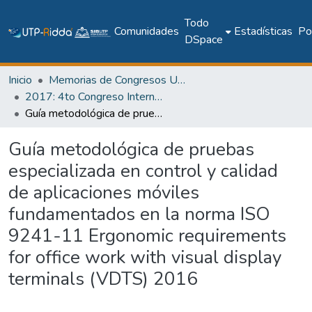
Todo
Comunidades
Estadísticas
Pol
DSpace
Inicio
Memorias de Congresos UTP
2017: 4to Congreso Internacional AmITIC 2017, Aplicando nuevas tecnologías
Guía metodológica de pruebas especializada en control y calidad de aplicaciones móviles fundamentados en la norma ISO 9241-11 Ergonomic requirements for office work with visual display terminals (VDTS) 2016
Guía metodológica de pruebas
especializada en control y calidad
de aplicaciones móviles
fundamentados en la norma ISO
9241-11 Ergonomic requirements
for office work with visual display
terminals (VDTS) 2016