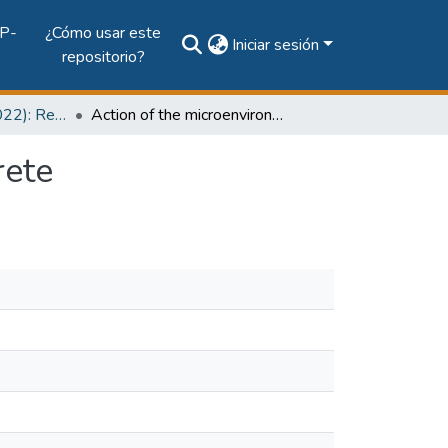
P-
¿Cómo usar este
Iniciar sesión
repositorio?
Vol. 13, Núm. 1 (2022): Revista Prisma Tecnológico
Action of the microenvironment on reinforced concrete
rete