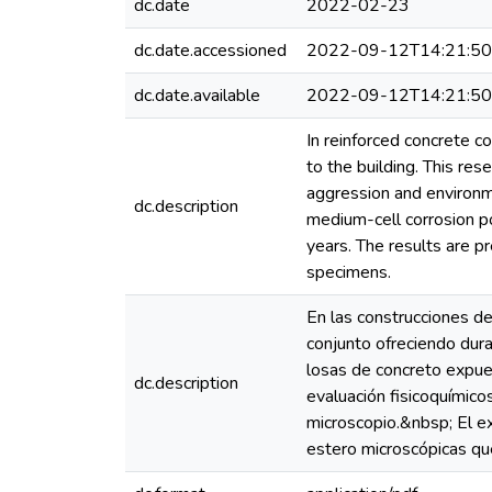
dc.date
2022-02-23
dc.date.accessioned
2022-09-12T14:21:5
dc.date.available
2022-09-12T14:21:5
In reinforced concrete co
to the building. This re
aggression and environm
dc.description
medium-cell corrosion p
years. The results are 
specimens.
En las construcciones de
conjunto ofreciendo durab
losas de concreto expues
dc.description
evaluación fisicoquímico
microscopio.&nbsp; El e
estero microscópicas qu