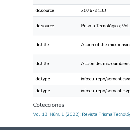
dc.source
2076-8133
dc.source
Prisma Tecnológico; Vol
dc.title
Action of the microenvi
dc.title
Acción del microambient
dc.type
info:eu-repo/semantics/a
dc.type
info:eu-repo/semantics/
Colecciones
Vol. 13, Núm. 1 (2022): Revista Prisma Tecnoló