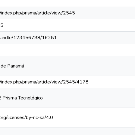
pa/index.php/prisma/article/view/2545
45
pa/handle/123456789/16381
a de Panamá
pa/index.php/prisma/article/view/2545/4178
 Prisma Tecnológico
org/licenses/by-nc-sa/4.0