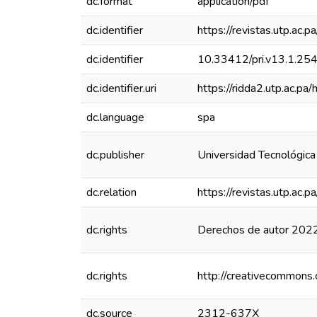
dc.format
application/pdf
dc.identifier
https://revistas.utp.ac.
dc.identifier
10.33412/pri.v13.1.25
dc.identifier.uri
https://ridda2.utp.ac.
dc.language
spa
dc.publisher
Universidad Tecnológic
dc.relation
https://revistas.utp.ac.
dc.rights
Derechos de autor 2022
dc.rights
http://creativecommons.
dc.source
2312-637X