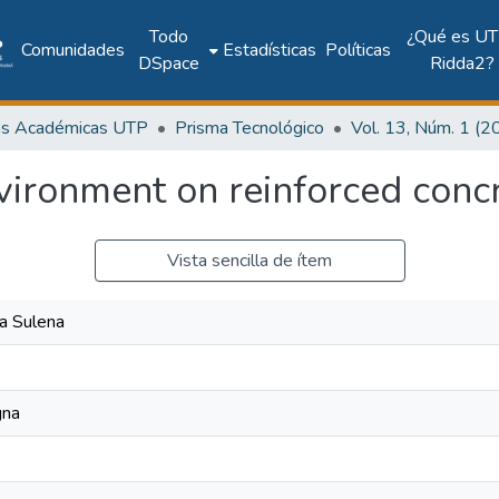
Todo
¿Qué es UT
Comunidades
Estadísticas
Políticas
DSpace
Ridda2?
as Académicas UTP
Prisma Tecnológico
vironment on reinforced conc
Vista sencilla de ítem
a Sulena
gna