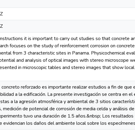
0Z
0Z
nstructions it is important to carry out studies so that concrete a
search focuses on the study of reinforcement corrosion on concre
ental from 3 characteristic sites in Panama. Physicochemical ev
otential and analysis of optical images with stereo microscope w
presented in microscopic tables and stereo images that show loc
 concreto reforzado es importante realizar estudios a fin de que e
ilidad a la edificación. La presente investigación se centra en el 
tas a la agresión atmosférica y ambiental de 3 sitios caracterís
s, medición de potencial de corrosión de media celda y análisis d
xperimento tuvo una duración de 1.5 años.&nbsp; Los resultados
e evidencian los daños del ambiente local sobre los especímene