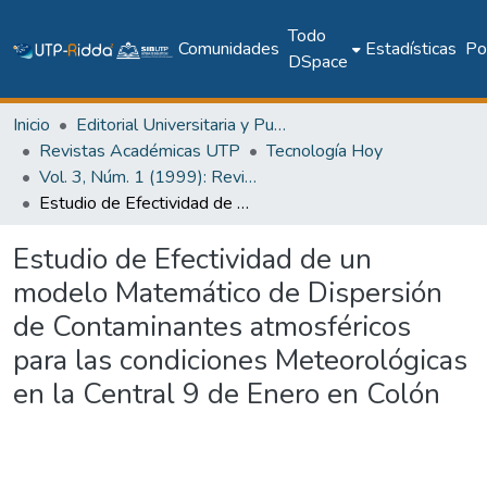
Todo
Comunidades
Estadísticas
Pol
DSpace
Inicio
Editorial Universitaria y Publicaciones Seriadas
Revistas Académicas UTP
Tecnología Hoy
Vol. 3, Núm. 1 (1999): Revista Tecnología Hoy
Estudio de Efectividad de un modelo Matemático de Dispersión de Contaminantes atmosféricos para las condiciones Meteorológicas en la Central 9 de Enero en Colón
Estudio de Efectividad de un
modelo Matemático de Dispersión
de Contaminantes atmosféricos
para las condiciones Meteorológicas
en la Central 9 de Enero en Colón