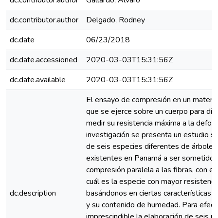
dc.contributor.author
Gallardo, Álvaro
dc.contributor.author
Delgado, Rodney
dc.date
06/23/2018
dc.date.accessioned
2020-03-03T15:31:56Z
dc.date.available
2020-03-03T15:31:56Z
El ensayo de compresión en un material
que se ejerce sobre un cuerpo para dis
medir su resistencia máxima a la defor
investigación se presenta un estudio 
de seis especies diferentes de árbole
existentes en Panamá a ser sometidos 
compresión paralela a las fibras, con e
cuál es la especie con mayor resistenci
dc.description
basándonos en ciertas características 
y su contenido de humedad. Para efect
imprescindible la elaboración de seis p