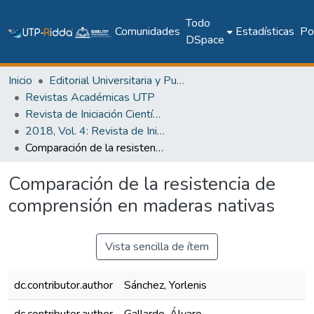
Todo
Comunidades
Estadísticas
Pol
DSpace
Inicio
Editorial Universitaria y Publicaciones Seriadas
Revistas Académicas UTP
Revista de Iniciación Científica
2018, Vol. 4: Revista de Iniciación Científica, Edición Especial
Comparación de la resistencia de comprensión en maderas nativas
Comparación de la resistencia de
comprensión en maderas nativas
Vista sencilla de ítem
dc.contributor.author
Sánchez, Yorlenis