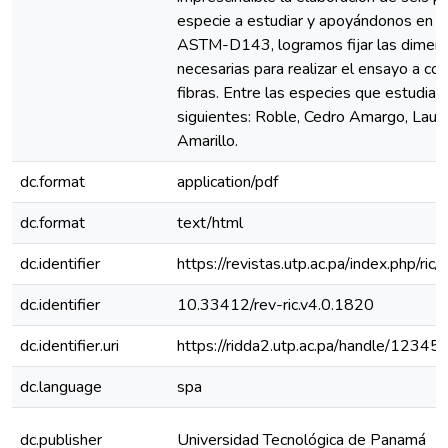
especie a estudiar y apoyándonos en l
ASTM-D143, logramos fijar las dimen
necesarias para realizar el ensayo a co
fibras. Entre las especies que estudia
siguientes: Roble, Cedro Amargo, Laurel
Amarillo.
dc.format
application/pdf
dc.format
text/html
dc.identifier
https://revistas.utp.ac.pa/index.php/ric
dc.identifier
10.33412/rev-ric.v4.0.1820
dc.identifier.uri
https://ridda2.utp.ac.pa/handle/123
dc.language
spa
dc.publisher
Universidad Tecnológica de Panamá