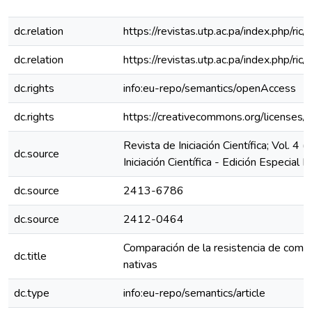
dc.relation
https://revistas.utp.ac.pa/index.php/ri
dc.relation
https://revistas.utp.ac.pa/index.php/ric
dc.rights
info:eu-repo/semantics/openAccess
dc.rights
https://creativecommons.org/licenses/
Revista de Iniciación Científica; Vol. 4 
dc.source
Iniciación Científica - Edición Especial
dc.source
2413-6786
dc.source
2412-0464
Comparación de la resistencia de com
dc.title
nativas
dc.type
info:eu-repo/semantics/article