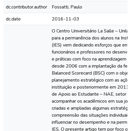
dc.contributor.author
Fossatti, Paulo
dc.date
2016-11-03
O Centro Universitário La Salle – Unila
para a permanência dos alunos na Insti
(IES) vem dedicando esforços que env
funcionários e professores no desenvo
e práticas com foco na aprendizagem do
desde 2006 com a implantação da fer
Balanced Scorecard (BSC) com o objeti
planejamento estratégico com as ações
instituição e posteriormente em 2011 
de Apoio ao Estudante – NAE, setor co
acompanhar os acadêmicos em sua jorn
criadas e ampliadas algumas estratégi
compreensão das situações individuais
influenciar no desempenho e na perma
IES. O presente artigo tem por foco o t