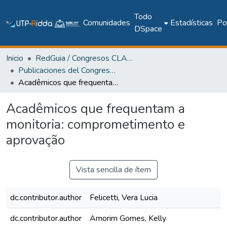
Todo
Comunidades
Estadísticas
Pol
DSpace
Inicio
RedGuia / Congresos CLABES
Publicaciones del Congreso Internacional CLABES
Acadêmicos que frequentam a monitoria: comprometimento e aprovação
Acadêmicos que frequentam a
monitoria: comprometimento e
aprovação
Vista sencilla de ítem
dc.contributor.author
Felicetti, Vera Lucia
dc.contributor.author
Amorim Gomes, Kelly