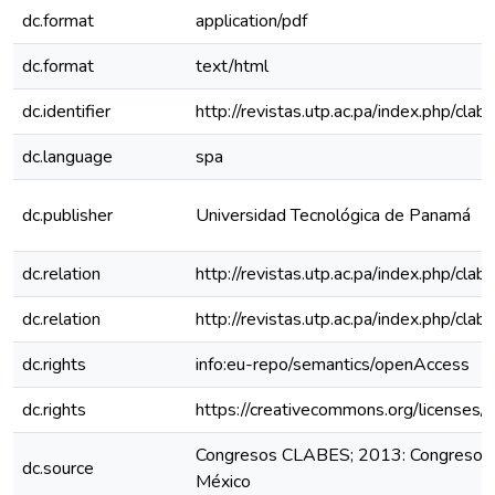
dc.format
application/pdf
dc.format
text/html
dc.identifier
http://revistas.utp.ac.pa/index.php/clab
dc.language
spa
dc.publisher
Universidad Tecnológica de Panamá
dc.relation
http://revistas.utp.ac.pa/index.php/cla
dc.relation
http://revistas.utp.ac.pa/index.php/cla
dc.rights
info:eu-repo/semantics/openAccess
dc.rights
https://creativecommons.org/licenses/
Congresos CLABES; 2013: Congreso C
dc.source
México