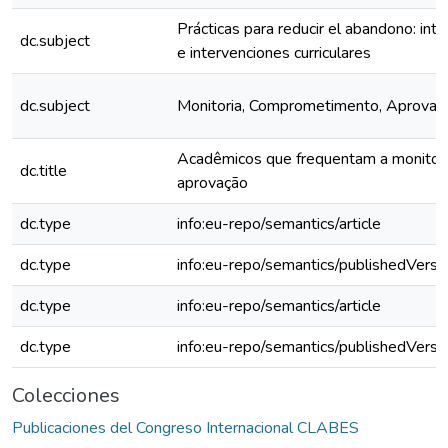
Prácticas para reducir el abandono: inte
dc.subject
e intervenciones curriculares
dc.subject
Monitoria, Comprometimento, Aprovaç
Acadêmicos que frequentam a monitor
dc.title
aprovação
dc.type
info:eu-repo/semantics/article
dc.type
info:eu-repo/semantics/publishedVersi
dc.type
info:eu-repo/semantics/article
dc.type
info:eu-repo/semantics/publishedVersi
Colecciones
Publicaciones del Congreso Internacional CLABES