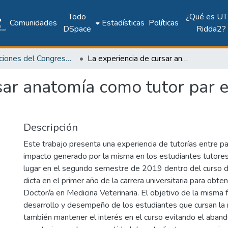
Todo
¿Qué es UT
Comunidades
Estadísticas
Políticas
DSpace
Ridda2?
Publicaciones del Congreso Internacional CLABES
La experiencia de cursar anatomía como tutor par en el primer año de la carrera
sar anatomía como tutor par e
Descripción
Este trabajo presenta una experiencia de tutorías entre pa
impacto generado por la misma en los estudiantes tutores
lugar en el segundo semestre de 2019 dentro del curso 
dicta en el primer año de la carrera universitaria para obten
Doctor/a en Medicina Veterinaria. El objetivo de la misma 
desarrollo y desempeño de los estudiantes que cursan la 
también mantener el interés en el curso evitando el aband