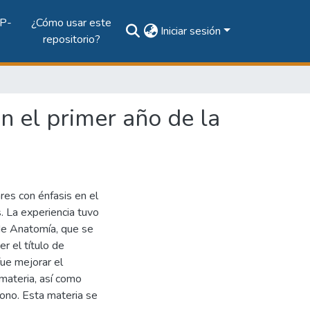
P-
¿Cómo usar este
Iniciar sesión
repositorio?
n el primer año de la
res con énfasis en el
. La experiencia tuvo
de Anatomía, que se
er el título de
fue mejorar el
materia, así como
ono. Esta materia se