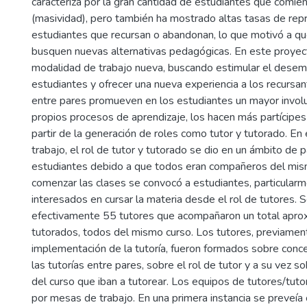
caracteriza por la gran cantidad de estudiantes que comien
(masividad), pero también ha mostrado altas tasas de rep
estudiantes que recursan o abandonan, lo que motivó a q
busquen nuevas alternativas pedagógicas. En este proyec
modalidad de trabajo nueva, buscando estimular el dese
estudiantes y ofrecer una nueva experiencia a los recursan
entre pares promueven en los estudiantes un mayor invol
propios procesos de aprendizaje, los hacen más partícipe
partir de la generación de roles como tutor y tutorado. En
trabajo, el rol de tutor y tutorado se dio en un ámbito de 
estudiantes debido a que todos eran compañeros del mis
comenzar las clases se convocó a estudiantes, particularm
interesados en cursar la materia desde el rol de tutores. S
efectivamente 55 tutores que acompañaron un total apr
tutorados, todos del mismo curso. Los tutores, previament
implementación de la tutoría, fueron formados sobre conc
las tutorías entre pares, sobre el rol de tutor y a su vez s
del curso que iban a tutorear. Los equipos de tutores/tut
por mesas de trabajo. En una primera instancia se preveía