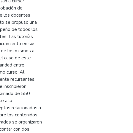
zan a cursar
robación de
ue los docentes
to se propuso una
mpeño de todos los
tes. Las tutorías
ucramiento en sus
s de los mismos a
 el caso de este
paridad entre
mo curso. Al
ente recursantes,
e inscribieron
oximado de 550
e a la
eptos relacionados a
obre los contenidos
orados se organizaron
 contar con dos