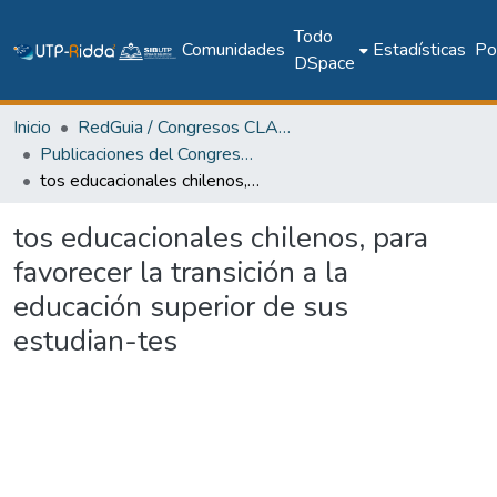
Todo
Comunidades
Estadísticas
Pol
DSpace
Inicio
RedGuia / Congresos CLABES
Publicaciones del Congreso Internacional CLABES
tos educacionales chilenos, para favorecer la transición a la educación superior de sus estudian-tes
tos educacionales chilenos, para
favorecer la transición a la
educación superior de sus
estudian-tes