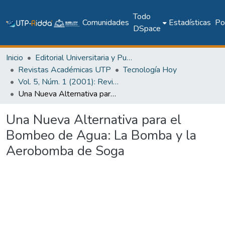
Todo
Comunidades
Estadísticas
Pol
DSpace
Inicio
Editorial Universitaria y Publicaciones Seriadas
Revistas Académicas UTP
Tecnología Hoy
Vol. 5, Núm. 1 (2001): Revista Tecnología Hoy
Una Nueva Alternativa para el Bombeo de Agua: La Bomba y la Aerobomba de Soga
Una Nueva Alternativa para el
Bombeo de Agua: La Bomba y la
Aerobomba de Soga