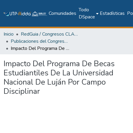
Todo
Comunidades
Estadísticas
Pol
DSpace
Inicio
RedGuia / Congresos CLABES
Publicaciones del Congreso Internacional CLABES
Impacto Del Programa De Becas Estudiantiles De La Universidad Nacional De Luján Por Campo Disciplinar
Impacto Del Programa De Becas
Estudiantiles De La Universidad
Nacional De Luján Por Campo
Disciplinar