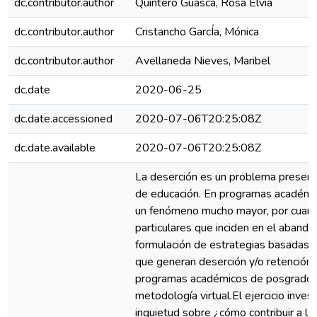
dc.contributor.author
Quintero Guasca, Rosa Elvia
dc.contributor.author
Cristancho GarcÍa, Mónica
dc.contributor.author
Avellaneda Nieves, Maribel
dc.date
2020-06-25
dc.date.accessioned
2020-07-06T20:25:08Z
dc.date.available
2020-07-06T20:25:08Z
La deserción es un problema presente
de educación. En programas académic
un fenómeno mucho mayor, por cuant
particulares que inciden en el abando
formulación de estrategias basadas en
que generan deserción y/o retención 
programas académicos de posgrado 
metodología virtual.El ejercicio inves
inquietud sobre ¿cómo contribuir a l