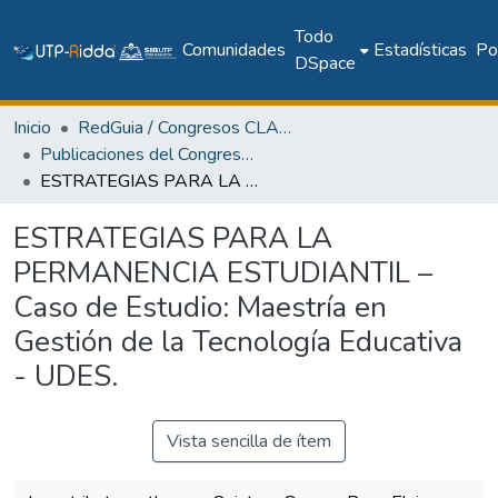
Todo
Comunidades
Estadísticas
Pol
DSpace
Inicio
RedGuia / Congresos CLABES
Publicaciones del Congreso Internacional CLABES
ESTRATEGIAS PARA LA PERMANENCIA ESTUDIANTIL – Caso de Estudio: Maestría en Gestión de la Tecnología Educativa - UDES.
ESTRATEGIAS PARA LA
PERMANENCIA ESTUDIANTIL –
Caso de Estudio: Maestría en
Gestión de la Tecnología Educativa
- UDES.
Vista sencilla de ítem