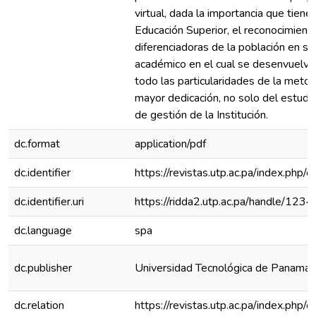
virtual, dada la importancia que tiene
Educación Superior, el reconocimiento
diferenciadoras de la población en su 
académico en el cual se desenvuelven
todo las particularidades de la metod
mayor dedicación, no solo del estudia
de gestión de la Institución.
dc.format
application/pdf
dc.identifier
https://revistas.utp.ac.pa/index.php/
dc.identifier.uri
https://ridda2.utp.ac.pa/handle/1
dc.language
spa
dc.publisher
Universidad Tecnológica de Panamá
dc.relation
https://revistas.utp.ac.pa/index.php