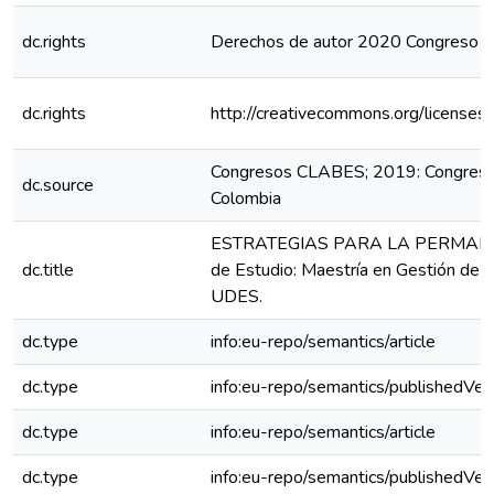
dc.rights
Derechos de autor 2020 Congreso
dc.rights
http://creativecommons.org/licenses
Congresos CLABES; 2019: Congreso
dc.source
Colombia
ESTRATEGIAS PARA LA PERMANE
dc.title
de Estudio: Maestría en Gestión de l
UDES.
dc.type
info:eu-repo/semantics/article
dc.type
info:eu-repo/semantics/publishedVer
dc.type
info:eu-repo/semantics/article
dc.type
info:eu-repo/semantics/publishedVer