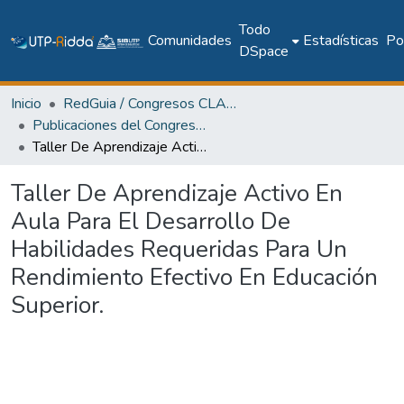
Todo
Comunidades
Estadísticas
Pol
DSpace
Inicio
RedGuia / Congresos CLABES
Publicaciones del Congreso Internacional CLABES
Taller De Aprendizaje Activo En Aula Para El Desarrollo De Habilidades Requeridas Para Un Rendimiento Efectivo En Educación Superior.
Taller De Aprendizaje Activo En
Aula Para El Desarrollo De
Habilidades Requeridas Para Un
Rendimiento Efectivo En Educación
Superior.