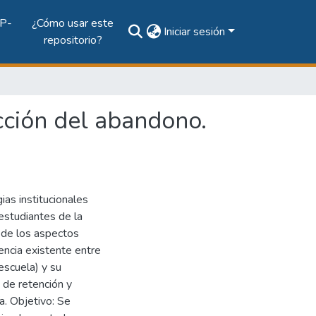
P-
¿Cómo usar este
Iniciar sesión
repositorio?
ucción del abandono.
ias institucionales
estudiantes de la
 de los aspectos
encia existente entre
escuela) y su
 de retención y
a. Objetivo: Se