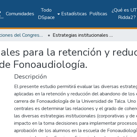
Todo
¿Qué es UT
Comunidades
Estadísticas
Políticas
DSpace
Ridda2?
Publicaciones del Congreso Internacional CLABES
Estrategias institucionales para la retención y reducción del abandono. El caso de la Escuela de Fonoaudiología.
nales para la retención y red
 de Fonoaudiología.
Descripción
El presente estudio permitirá evaluar las diversas estrateg
aplicadas en la retención y reducción del abandono de los 
carrera de Fonoaudiología de la Universidad de Talca. Uno
centrales es determinar las relaciones y el grado de coher
las diversas estrategias institucionales (corporativas y de 
impacto en la toma decisiones para implementar procesos
aprobación de los alumnos en la escuela de Fonoaudiologí