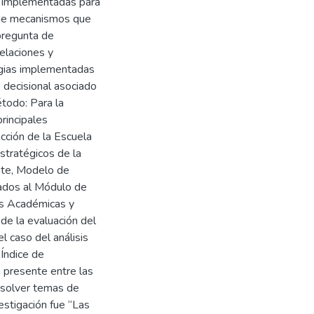
as implementadas para
 de mecanismos que
pregunta de
relaciones y
egias implementadas
jo decisional asociado
todo: Para la
rincipales
cción de la Escuela
stratégicos de la
ante, Modelo de
iados al Módulo de
as Académicas y
 de la evaluación del
l caso del análisis
 Índice de
ón presente entre las
resolver temas de
estigación fue “Las