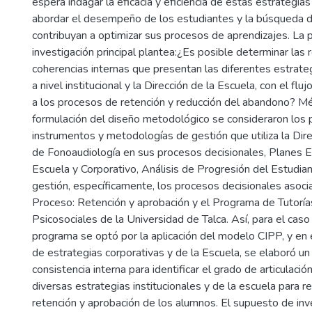
espera indagar la eficacia y eficiencia de estas estratégi
abordar el desempeño de los estudiantes y la búsqueda
contribuyan a optimizar sus procesos de aprendizajes. La 
investigación principal plantea:¿Es posible determinar las 
coherencias internas que presentan las diferentes estrat
a nivel institucional y la Dirección de la Escuela, con el flu
a los procesos de retención y reducción del abandono? Mé
formulación del diseño metodológico se consideraron los p
instrumentos y metodologías de gestión que utiliza la Dire
de Fonoaudiología en sus procesos decisionales, Planes E
Escuela y Corporativo, Análisis de Progresión del Estudi
gestión, específicamente, los procesos decisionales asoc
Proceso: Retención y aprobación y el Programa de Tutorí
Psicosociales de la Universidad de Talca. Así, para el caso
programa se optó por la aplicación del modelo CIPP, y en e
de estrategias corporativas y de la Escuela, se elaboró un
consistencia interna para identificar el grado de articulaci
diversas estrategias institucionales y de la escuela para 
retención y aprobación de los alumnos. El supuesto de inv