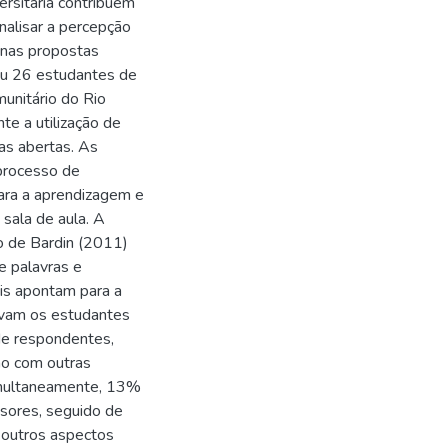
versitária contribuem
nalisar a percepção
 nas propostas
eu 26 estudantes de
munitário do Rio
te a utilização de
as abertas. As
processo de
ara a aprendizagem e
sala de aula. A
do de Bardin (2011)
e palavras e
ais apontam para a
lvam os estudantes
de respondentes,
o com outras
imultaneamente, 13%
sores, seguido de
 outros aspectos