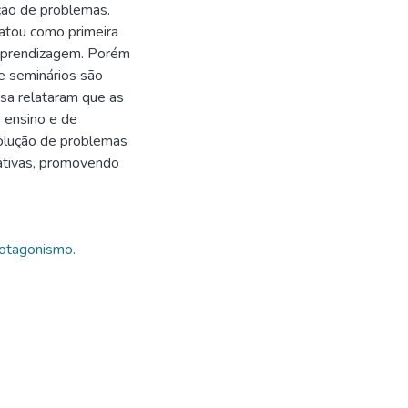
ção de problemas.
latou como primeira
 aprendizagem. Porém
 e seminários são
sa relataram que as
 ensino e de
solução de problemas
ativas, promovendo
rotagonismo.