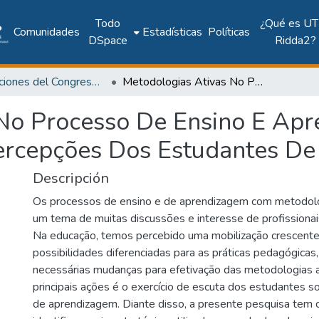
Todo
¿Qué es UT
Comunidades
Estadísticas
Políticas
DSpace
Ridda2?
Publicaciones del Congreso Internacional CLABES
Metodologias Ativas No Processo De Ensino E Aprendizagem Na Educação Superior: Percepções Dos Estudantes De Licenciatura
 No Processo De Ensino E Ap
ercepções Dos Estudantes De 
Descripción
Os processos de ensino e de aprendizagem com metodolo
um tema de muitas discussões e interesse de profissionais
Na educação, temos percebido uma mobilização crescent
possibilidades diferenciadas para as práticas pedagógicas,
necessárias mudanças para efetivação das metodologias 
principais ações é o exercício de escuta dos estudantes 
de aprendizagem. Diante disso, a presente pesquisa tem 