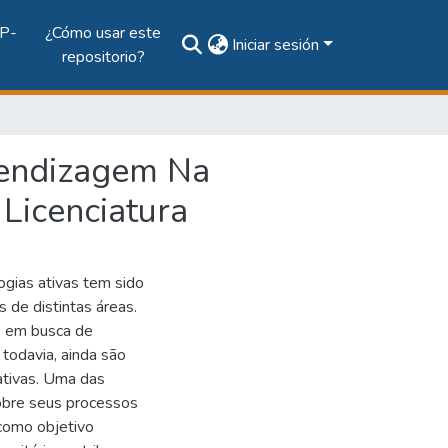
P-
¿Cómo usar este
Iniciar sesión
repositorio?
rendizagem Na
Licenciatura
gias ativas tem sido
 de distintas áreas.
e em busca de
 todavia, ainda são
ativas. Uma das
sobre seus processos
como objetivo