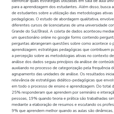
identificar quais estratégias utilizadas em sala de aula uni
para a aprendizagem dos estudantes. Além disso, busca a
de estudantes sobre a utilização das metodologias ativas
pedagógicas. O estudo de abordagem qualitativa, envolv
diferentes cursos de licenciaturas de uma universidade co
Grande do Sul/Brasil. A coleta de dados aconteceu median
um questionário online no google forms contendo pergunt
perguntas abrangeram questões sobre como acontece o 
aprendizagem; estratégias pedagógicas que contribuem p
a percepção sobre as metodologias ativas no contexto de 
análise dos dados seguiu princípios da análise de conteú
auxiliando no processo de categorização pela frequência d
agrupamento das unidades de análise. Os resultados inici
relevância de estratégias didático-pedagógicas que envo
em todo o processo de ensino e aprendizagem. Do total 
25% responderam que aprendem por seminário e interaçã
pessoas, 19% quando teoria e prática são trabalhadas s
mediante a elaboração de resumos e escutando os profes
9% que aprendem melhor quando as aulas são dinâmicas,