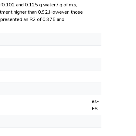
f0.102 and 0.125 g water / g of m.s,
ustment higher than 0.92.However, those
h presented an R2 of 0.975 and
es-
ES