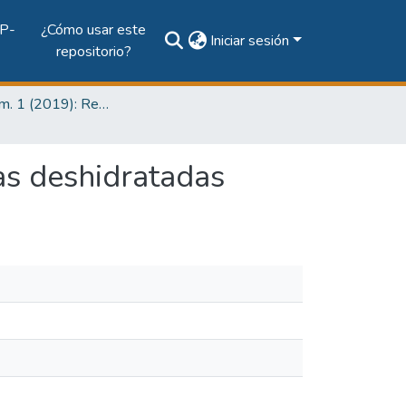
P-
¿Cómo usar este
Iniciar sesión
repositorio?
Vol. 15 Núm. 1 (2019): Revista de I+D Tecnológico
as deshidratadas