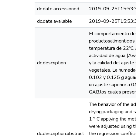
dc.date.accessioned
2019-09-25T15:53:
dc.date.available
2019-09-25T15:53:
El comportamiento de 
productosalimenticios
temperatura de 22ºC ±
actividad de agua (Aw
dc.description
y la calidad del ajuste
vegetales. La humeda
0.102 y 0.125 g agua/g
un ajuste superior a 
GAB,los cuales presen
The behavior of the ad
drying,packaging and s
1 ° C applying the me
were adjusted using 
dc.description.abstract
the regression coeffici