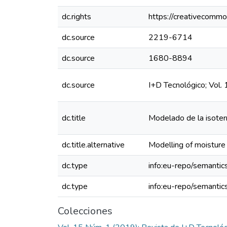
dc.rights
https://creativecommo
dc.source
2219-6714
dc.source
1680-8894
dc.source
I+D Tecnológico; Vol.
dc.title
Modelado de la isoter
dc.title.alternative
Modelling of moisture
dc.type
info:eu-repo/semantics
dc.type
info:eu-repo/semantic
Colecciones