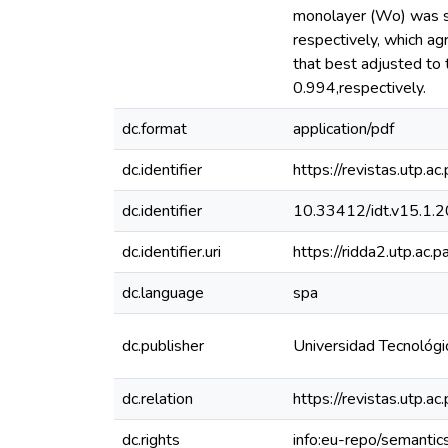
monolayer (Wo) was sl
respectively, which a
that best adjusted to
0.994,respectively.
dc.format
application/pdf
dc.identifier
https://revistas.utp.a
dc.identifier
10.33412/idt.v15.1.
dc.identifier.uri
https://ridda2.utp.a
dc.language
spa
dc.publisher
Universidad Tecnológ
dc.relation
https://revistas.utp.a
dc.rights
info:eu-repo/semanti