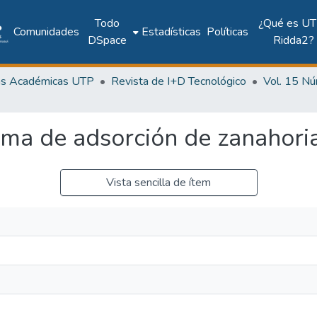
Todo
¿Qué es UT
Comunidades
Estadísticas
Políticas
DSpace
Ridda2?
as Académicas UTP
Revista de I+D Tecnológico
rma de adsorción de zanahori
Vista sencilla de ítem