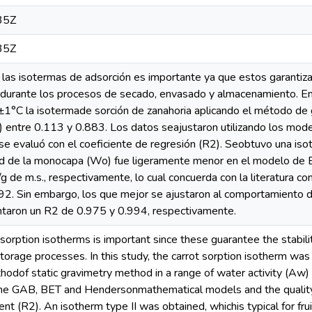
35Z
35Z
las isotermas de adsorción es importante ya que estos garantizan
 durante los procesos de secado, envasado y almacenamiento. En
1°C la isotermade sorción de zanahoria aplicando el método de g
) entre 0.113 y 0.883. Los datos seajustaron utilizando los m
 se evaluó con el coeficiente de regresión (R2). Seobtuvo una isoter
d de la monocapa (Wo) fue ligeramente menor en el modelo de 
 de m.s., respectivamente, lo cual concuerda con la literatura 
0.92. Sin embargo, los que mejor se ajustaron al comportamiento
taron un R2 de 0.975 y 0.994, respectivamente.
sorption isotherms is important since these guarantee the stabili
torage processes. In this study, the carrot sorption isotherm wa
thodof static gravimetry method in a range of water activity (A
the GAB, BET and Hendersonmathematical models and the quality
ent (R2). An isotherm type II was obtained, whichis typical for fr