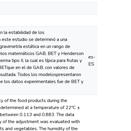
 la estabilidad de los
 este estudio se determinó a una
ravimetría estática en un rango de
odelos matemáticos GAB, BET y Henderson
es-
ma tipo II, la cual es típica para frutas y
ES
BETque en el de GAB, con valores de
consultada. Todos los modelospresentaron
 de los datos experimentales fue de BET y
ty of the food products during the
s determined at a temperature of 22ºC ±
w) between 0.113 and 0.883. The data
 of the adjustment was evaluated with
uits and vegetables. The humidity of the