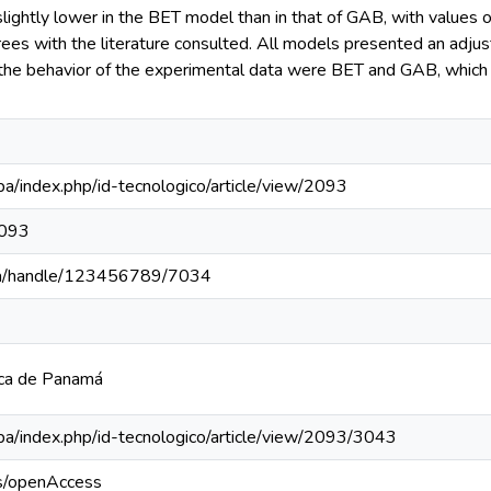
ightly lower in the BET model than in that of GAB, with values o
grees with the literature consulted. All models presented an adj
 the behavior of the experimental data were BET and GAB, whic
c.pa/index.php/id-tecnologico/article/view/2093
2093
c.pa/handle/123456789/7034
ica de Panamá
c.pa/index.php/id-tecnologico/article/view/2093/3043
cs/openAccess