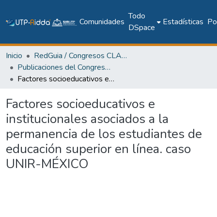
Todo
Comunidades
Estadísticas
Pol
DSpace
Inicio
RedGuia / Congresos CLABES
Publicaciones del Congreso Internacional CLABES
Factores socioeducativos e institucionales asociados a la permanencia de los estudiantes de educación superior en línea. caso UNIR-MÉXICO
Factores socioeducativos e
institucionales asociados a la
permanencia de los estudiantes de
educación superior en línea. caso
UNIR-MÉXICO