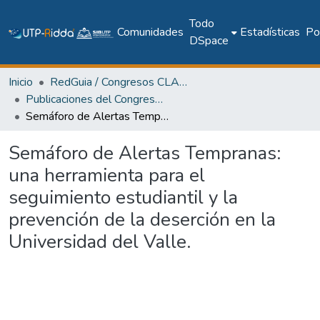
Todo
Comunidades
Estadísticas
Pol
DSpace
Inicio
RedGuia / Congresos CLABES
Publicaciones del Congreso Internacional CLABES
Semáforo de Alertas Tempranas: una herramienta para el seguimiento estudiantil y la prevención de la deserción en la Universidad del Valle.
Semáforo de Alertas Tempranas:
una herramienta para el
seguimiento estudiantil y la
prevención de la deserción en la
Universidad del Valle.