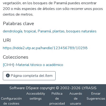
vegetación, en los bosques de Panamá puedes encontrar
200 o más especies de árboles con sólo recorrer unos pocos
cientos de metros.
Palabras clave
dendrología
,
tropical
,
Panamá
,
plantas
,
bosques naturales
URI
https://ridda2.utp.ac.pa/handle/123456789/10298
Colecciones
[CIHH]-Material técnico o académico
Página completa del ítem
Software DSpace
copyright © 2002-2026
LYRASIS
Accessibility
Política
Acuerdo
Enviar
Configuración
settings
de
de
Sugerencias
de cookies
privacidad
usuario