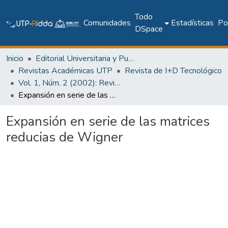
Todo
Comunidades
Estadísticas
Pol
DSpace
Inicio
Editorial Universitaria y Publicaciones Seriadas
Revistas Académicas UTP
Revista de I+D Tecnológico
Vol. 1, Núm. 2 (2002): Revista I+D Tecnológico
Expansión en serie de las matrices reducias de Wigner
Expansión en serie de las matrices
reducias de Wigner