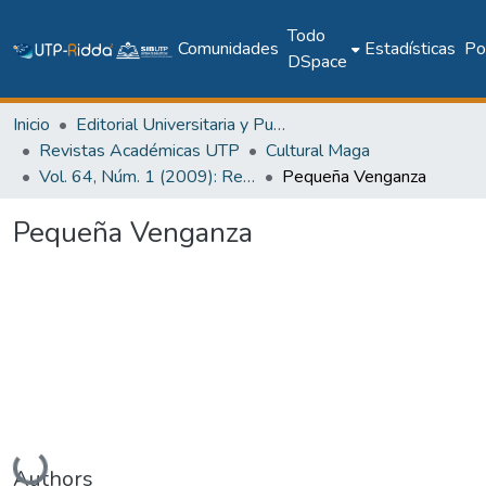
Todo
Comunidades
Estadísticas
Pol
DSpace
Inicio
Editorial Universitaria y Publicaciones Seriadas
Revistas Académicas UTP
Cultural Maga
Vol. 64, Núm. 1 (2009): Revista Maga
Pequeña Venganza
Pequeña Venganza
Cargando...
Authors