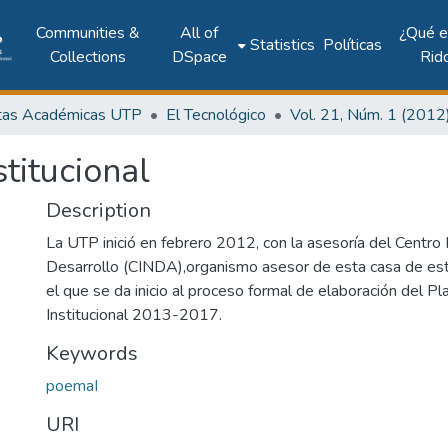
Communities &
All of
¿Qué 
Statistics
Políticas
Collections
DSpace
Rid
tas Académicas UTP
El Tecnológico
titucional
Description
La UTP inició en febrero 2012, con la asesoría del Centro I
Desarrollo (CINDA),organismo asesor de esta casa de estu
el que se da inicio al proceso formal de elaboración del Pl
Institucional 2013-2017.
Keywords
poemaI
URI