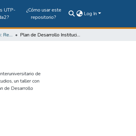
es UTP-
¿Cómo usar este
Log In
da2?
repositorio?
Vol. 21, Núm. 1 (2012): Revista EL TECNOLÓGICO
Plan de Desarrollo Institucional
nteruniversitario de
dios, un taller con
an de Desarrollo