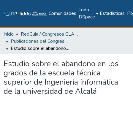
Todo
Comunidades
Estadísticas
Pol
DSpace
Inicio
RedGuia / Congresos CLABES
Publicaciones del Congreso Internacional CLABES
Estudio sobre el abandono en los grados de la escuela técnica superior de Ingeniería informática de la universidad de Alcalá
Estudio sobre el abandono en los
grados de la escuela técnica
superior de Ingeniería informática
de la universidad de Alcalá