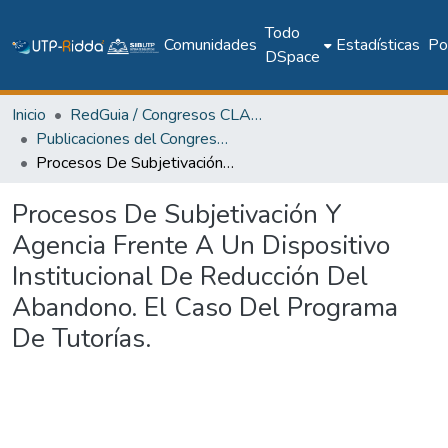
Todo
Comunidades
Estadísticas
Pol
DSpace
Inicio
RedGuia / Congresos CLABES
Publicaciones del Congreso Internacional CLABES
Procesos De Subjetivación Y Agencia Frente A Un Dispositivo Institucional De Reducción Del Abandono. El Caso Del Programa De Tutorías.
Procesos De Subjetivación Y
Agencia Frente A Un Dispositivo
Institucional De Reducción Del
Abandono. El Caso Del Programa
De Tutorías.