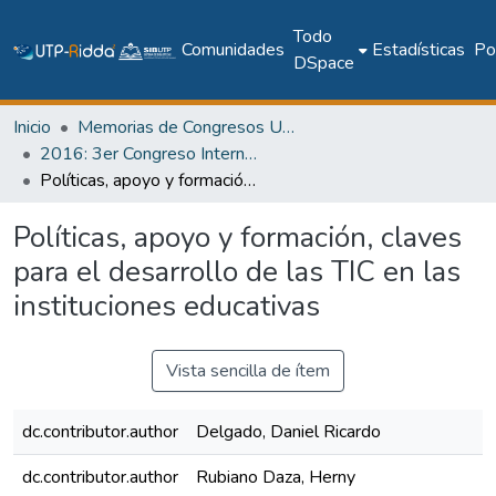
Todo
Comunidades
Estadísticas
Pol
DSpace
Inicio
Memorias de Congresos UTP
2016: 3er Congreso Internacional AmITIC 2016, Inteligencia Ambiental y Tecnologías de Información y Comunicación
Políticas, apoyo y formación, claves para el desarrollo de las TIC en las instituciones educativas
Políticas, apoyo y formación, claves
para el desarrollo de las TIC en las
instituciones educativas
Vista sencilla de ítem
dc.contributor.author
Delgado, Daniel Ricardo
dc.contributor.author
Rubiano Daza, Herny