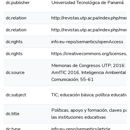
dc.publisher
Universidad Tecnológica de Panamá
dc.relation
http://revistas.utp.ac.pa/index.php/m
dc.relation
http://revistas.utp.ac.pa/index.php/me
dc.rights
info:eu-repo/semantics/openAccess
dc.rights
https://creativecommons.org/licenses/
Memorias de Congresos UTP; 2016: 3er
dc.source
AmITIC 2016, Inteligencia Ambiental y
Comunicación; 55-61
dc.subject
TIC; educación básica; política educativa
Políticas, apoyo y formación, claves par
dc.title
las instituciones educativas
dc.type
info:eu-repo/semantics/article