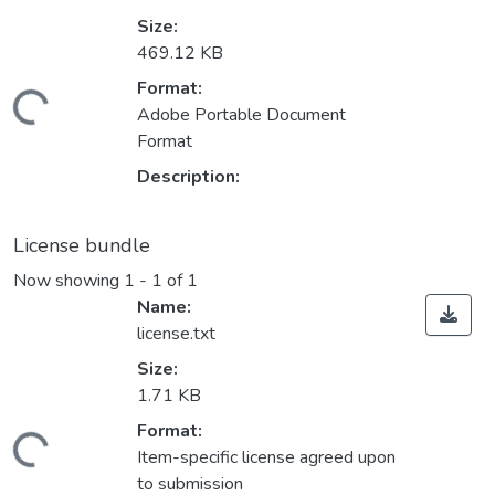
Size:
469.12 KB
Format:
ading...
Adobe Portable Document
Format
Description:
License bundle
Now showing
1 - 1 of 1
Name:
license.txt
Size:
1.71 KB
Format:
ading...
Item-specific license agreed upon
to submission