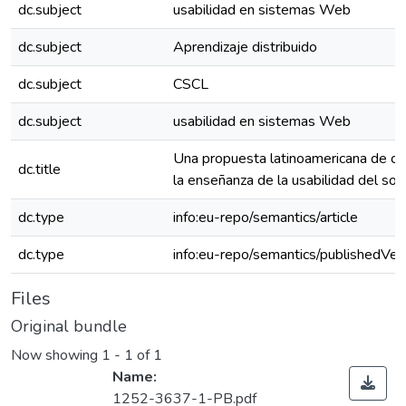
dc.subject
usabilidad en sistemas Web
dc.subject
Aprendizaje distribuido
dc.subject
CSCL
dc.subject
usabilidad en sistemas Web
Una propuesta latinoamericana de co
dc.title
la enseñanza de la usabilidad del so
dc.type
info:eu-repo/semantics/article
dc.type
info:eu-repo/semantics/publishedVer
Files
Original bundle
Now showing
1 - 1 of 1
Name:
1252-3637-1-PB.pdf