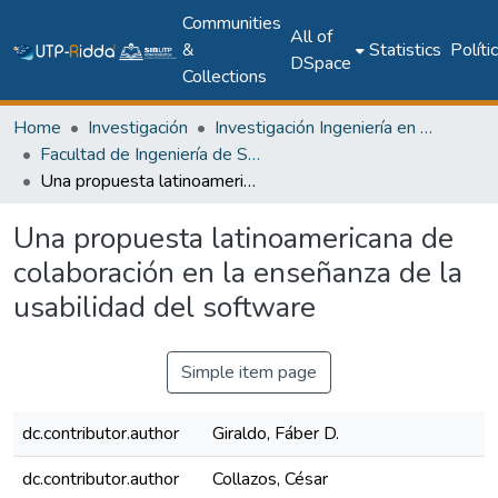
Communities
All of
&
Statistics
Políti
DSpace
Collections
Home
Investigación
Investigación Ingeniería en computación e informática
Facultad de Ingeniería de Sistemas Computacionales
Una propuesta latinoamericana de colaboración en la enseñanza de la usabilidad del software
Una propuesta latinoamericana de
colaboración en la enseñanza de la
usabilidad del software
Simple item page
dc.contributor.author
Giraldo, Fáber D.
dc.contributor.author
Collazos, César