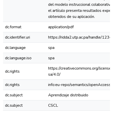
del modelo instruccional colaborativ
el artículo presenta resultados expe
obtenidos de su aplicación.
dc.format
application/pdf
dc.identifier.uri
https://ridda2.utp.ac.pa/handle/1
dc.language
spa
dc.language.iso
spa
https://creativecommons.org/license
dc.rights
sa/4.0/
dc.rights
info:eu-repo/semantics/openAccess
dc.subject
Aprendizaje distribuido
dc.subject
CSCL