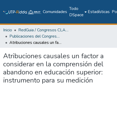
Todo
Comunidades
Estadísticas
Pol
DSpace
Inicio
RedGuia / Congresos CLABES
Publicaciones del Congreso Internacional CLABES
Atribuciones causales un factor a considerar en la comprensión del abandono en educación superior: instrumento para su medición
Atribuciones causales un factor a
considerar en la comprensión del
abandono en educación superior:
instrumento para su medición