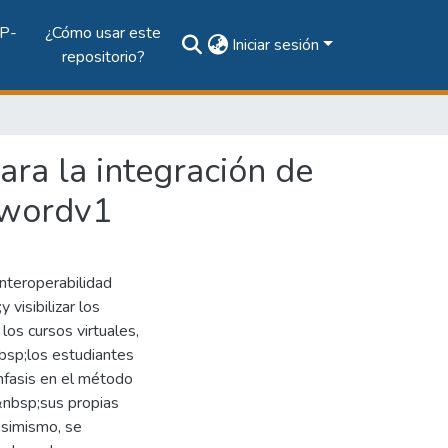
P-
¿Cómo usar este
Iniciar sesión
repositorio?
ra la integración de
swordv1
interoperabilidad
visibilizar los
los cursos virtuales,
bsp;los estudiantes
nfasis en el método
&nbsp;sus propias
Asimismo, se