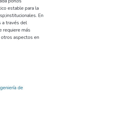
ada porlos
ico estable para la
p;institucionales. En
s a través del
 requiere más
r otros aspectos en
geniería de