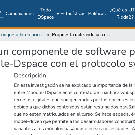
Todo
¿Qué es UT
Comunidades
Estadísticas
Políticas
DSpace
Ridda2?
2019: Congreso Internacional en Inteligencia Ambiental, Ingeniería de Software y Salud Electrónica y Móvil – AmITIC 2019
Propuesta utilizando un componente de software para la integración de las plataformas Moodle-Dspace con el protocolo swordv1
un componente de software pa
le-Dspace con el protocolo 
Descripción
En esta investigación se ha explicado la importancia de la 
entre Moodle-DSpace en el contexto de cuantificar&nbsp;y 
recursos digitales que son generados por los docentes en 
debido a que dichos contenidos están restringidos para&n
que no estén matriculados en el curso. Se hace especial é
model-driven que permite a los desarrolladores construir
variantes a los módulos basándose en sus necesidades. 