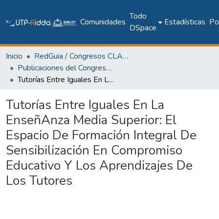
Todo
Comunidades
Estadísticas
Pol
DSpace
Inicio
RedGuia / Congresos CLABES
Publicaciones del Congreso Internacional CLABES
Tutorías Entre Iguales En La EnseñAnza Media Superior: El Espacio De Formación Integral De Sensibilización En Compromiso Educativo Y Los Aprendizajes De Los Tutores
Tutorías Entre Iguales En La
EnseñAnza Media Superior: El
Espacio De Formación Integral De
Sensibilización En Compromiso
Educativo Y Los Aprendizajes De
Los Tutores