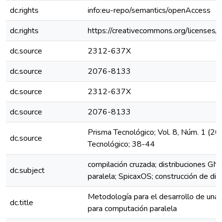
dc.rights
info:eu-repo/semantics/openAccess
dc.rights
https://creativecommons.org/licenses/
dc.source
2312-637X
dc.source
2076-8133
dc.source
2312-637X
dc.source
2076-8133
Prisma Tecnológico; Vol. 8, Núm. 1 (20
dc.source
Tecnológico; 38-44
compilación cruzada; distribuciones GN
dc.subject
paralela; SpicaxOS; construcción de dist
Metodología para el desarrollo de una 
dc.title
para computación paralela