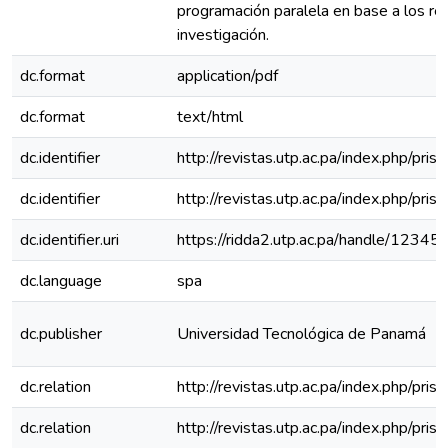
programación paralela en base a los re
investigación.
dc.format
application/pdf
dc.format
text/html
dc.identifier
http://revistas.utp.ac.pa/index.php/pri
dc.identifier
http://revistas.utp.ac.pa/index.php/pri
dc.identifier.uri
https://ridda2.utp.ac.pa/handle/123
dc.language
spa
dc.publisher
Universidad Tecnológica de Panamá
dc.relation
http://revistas.utp.ac.pa/index.php/pr
dc.relation
http://revistas.utp.ac.pa/index.php/pr