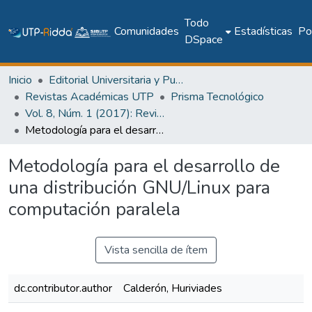
Todo
Comunidades
Estadísticas
Pol
DSpace
Inicio
Editorial Universitaria y Publicaciones Seriadas
Revistas Académicas UTP
Prisma Tecnológico
Vol. 8, Núm. 1 (2017): Revista Prisma Tecnológico
Metodología para el desarrollo de una distribución GNU/Linux para computación paralela
Metodología para el desarrollo de
una distribución GNU/Linux para
computación paralela
Vista sencilla de ítem
dc.contributor.author
Calderón, Huriviades