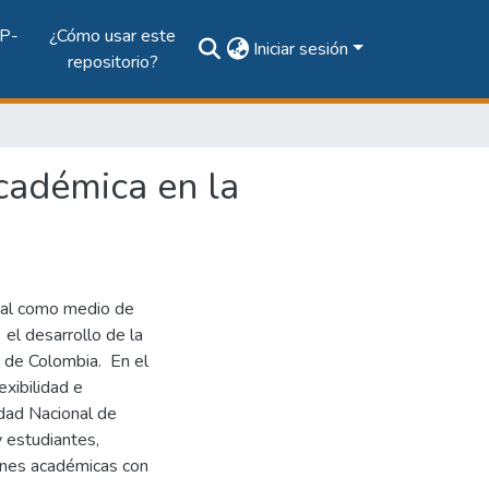
P-
¿Cómo usar este
Iniciar sesión
repositorio?
académica en la
tual como medio de
 el desarrollo de la
l de Colombia. En el
exibilidad e
idad Nacional de
 estudiantes,
ones académicas con