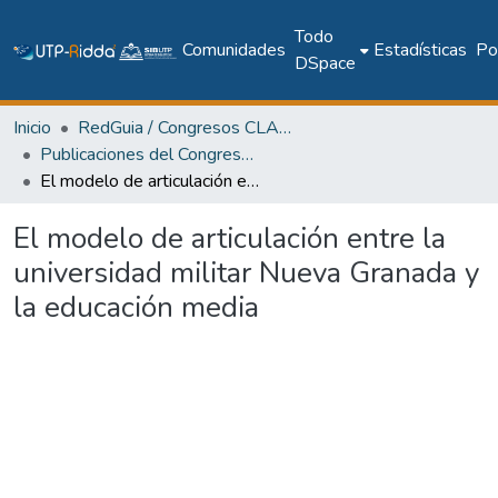
Todo
Comunidades
Estadísticas
Pol
DSpace
Inicio
RedGuia / Congresos CLABES
Publicaciones del Congreso Internacional CLABES
El modelo de articulación entre la universidad militar Nueva Granada y la educación media
El modelo de articulación entre la
universidad militar Nueva Granada y
la educación media