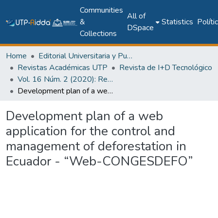
Communities
All of
&
Statistics
Políti
DSpace
Collections
Home
Editorial Universitaria y Publicaciones Seriadas
Revistas Académicas UTP
Revista de I+D Tecnológico
Vol. 16 Núm. 2 (2020): Revista de I+D Tecnológico
Development plan of a web application for the control and management of deforestation in Ecuador - “Web-CONGESDEFO”
Development plan of a web
application for the control and
management of deforestation in
Ecuador - “Web-CONGESDEFO”