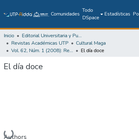
Todo
Comunidades
Estadísticas
Pol
DSpace
Inicio
Editorial Universitaria y Publicaciones Seriadas
Revistas Académicas UTP
Cultural Maga
Vol. 62, Núm. 1 (2008): Revista Maga
El día doce
El día doce
Cargando...
Authors