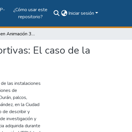
P-
¿Cómo usar este
Iniciar sesión
repositorio?
Experiencia en Animación 3D de Instalaciones Deportivas: El caso de la Ciudad Deportiva Irving Saladino
tivas: El caso de la
 de las instalaciones
ciones de
urán, palcos,
ández, en la Ciudad
o de describir y
de investigación y
ncia adquirida durante