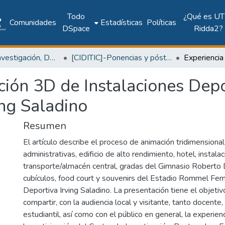
Todo
¿Qué es UT
Comunidades
Estadísticas
Políticas
DSpace
Ridda2?
Centro de Investigación, Desarrollo e Innovación en TIC
[CIDITIC]-Ponencias y pósteres
ión 3D de Instalaciones Depor
ng Saladino
Resumen
El artículo describe el proceso de animación tridimensional
administrativas, edificio de alto rendimiento, hotel, instala
transporte/almacén central, gradas del Gimnasio Roberto D
cubículos, food court y souvenirs del Estadio Rommel Fern
Deportiva Irving Saladino. La presentación tiene el objetiv
compartir, con la audiencia local y visitante, tanto docente, 
estudiantil, así como con el público en general, la experie