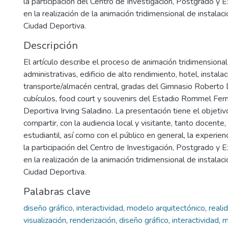
la participación del Centro de Investigación, Postgrado y 
en la realización de la animación tridimensional de instalac
Ciudad Deportiva.
Descripción
El artículo describe el proceso de animación tridimensional
administrativas, edificio de alto rendimiento, hotel, instala
transporte/almacén central, gradas del Gimnasio Roberto D
cubículos, food court y souvenirs del Estadio Rommel Fern
Deportiva Irving Saladino. La presentación tiene el objetiv
compartir, con la audiencia local y visitante, tanto docente, 
estudiantil, así como con el público en general, la experie
la participación del Centro de Investigación, Postgrado y 
en la realización de la animación tridimensional de instalac
Ciudad Deportiva.
Palabras clave
diseño gráfico
,
interactividad
,
modelo arquitectónico
,
realid
visualización
,
renderización
,
diseño gráfico
,
interactividad
,
m