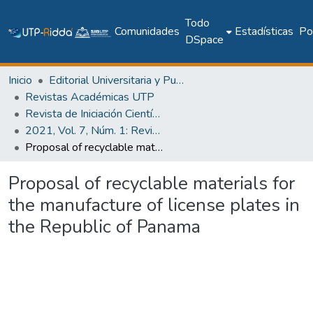
Todo
Comunidades
Estadísticas
Pol
DSpace
Inicio
Editorial Universitaria y Publicaciones Seriadas
Revistas Académicas UTP
Revista de Iniciación Científica
2021, Vol. 7, Núm. 1: Revista de Iniciación Científica
Proposal of recyclable materials for the manufacture of license plates in the Republic of Panama
Proposal of recyclable materials for
the manufacture of license plates in
the Republic of Panama