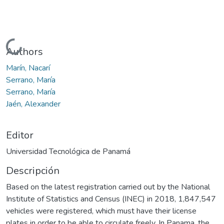
Cargando...
Authors
Marín, Nacarí
Serrano, María
Serrano, María
Jaén, Alexander
Editor
Universidad Tecnológica de Panamá
Descripción
Based on the latest registration carried out by the National
Institute of Statistics and Census (INEC) in 2018, 1,847,547
vehicles were registered, which must have their license
plates in order to be able to circulate freely. In Panama, the