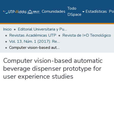
Todo
Comunidades
Estadísticas
Pol
DSpace
Inicio
Editorial Universitaria y Publicaciones Seriadas
Revistas Académicas UTP
Revista de I+D Tecnológico
Vol. 13, Núm. 1 (2017): Revista I+D Tecnológico
Computer vision-based automatic beverage dispenser prototype for user experience studies
Computer vision-based automatic
beverage dispenser prototype for
user experience studies