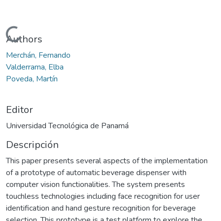
Cargando...
Authors
Merchán, Fernando
Valderrama, Elba
Poveda, Martín
Editor
Universidad Tecnológica de Panamá
Descripción
This paper presents several aspects of the implementation
of a prototype of automatic beverage dispenser with
computer vision functionalities. The system presents
touchless technologies including face recognition for user
identification and hand gesture recognition for beverage
selection. This prototype is a test platform to explore the