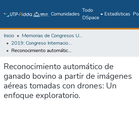
Todo
Comunidades
Estadísticas
Pol
DSpace
Inicio
Memorias de Congresos UTP
2019: Congreso Internacional en Inteligencia Ambiental, Ingeniería de Software y Salud Electrónica y Móvil – AmITIC 2019
Reconocimiento automático de ganado bovino a partir de imágenes aéreas tomadas con drones: Un enfoque exploratorio.
Reconocimiento automático de
ganado bovino a partir de imágenes
aéreas tomadas con drones: Un
enfoque exploratorio.