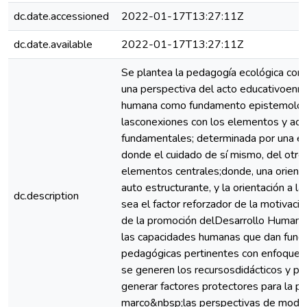
dc.date.accessioned
2022-01-17T13:27:11Z
dc.date.available
2022-01-17T13:27:11Z
Se plantea la pedagogía ecológica co
una perspectiva del acto educativoenm
humana como fundamento epistemológi
lasconexiones con los elementos y act
fundamentales; determinada por una ét
donde el cuidado de sí mismo, del otro 
elementos centrales;donde, una orienta
auto estructurante, y la orientación a 
dc.description
sea el factor reforzador de la motivaci
de la promoción delDesarrollo Humano
las capacidades humanas que dan fund
pedagógicas pertinentes con enfoque d
se generen los recursosdidácticos y p
generar factores protectores para la p
marco&nbsp;las perspectivas de modelo