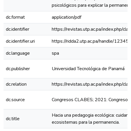
psicológicos para explicar la permanenc
dc.format
application/pdf
dc.identifier
https://revistas.utp.ac.pa/index.php/cl
dc.identifier.uri
https://ridda2.utp.ac.pa/handle/123
dc.language
spa
dc.publisher
Universidad Tecnológica de Panamá
dc.relation
https://revistas.utp.ac.pa/index.php/c
dc.source
Congresos CLABES; 2021: Congreso 
Hacia una pedagogia ecológica: cuidar, 
dc.title
ecosistemas para la permanencia.