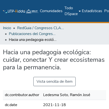
Todo
Comunidades
Estadísticas
Pol
DSpace
Inicio
RedGuia / Congresos CLABES
Publicaciones del Congreso Internacional CLABES
Hacia una pedagogia ecológica: cuidar, conectar Y crear ecosistemas para la permanencia.
Hacia una pedagogia ecológica:
cuidar, conectar Y crear ecosistemas
para la permanencia.
Vista sencilla de ítem
dc.contributor.author
Ledesma Soto, Ramón José
dc.date
2021-11-18