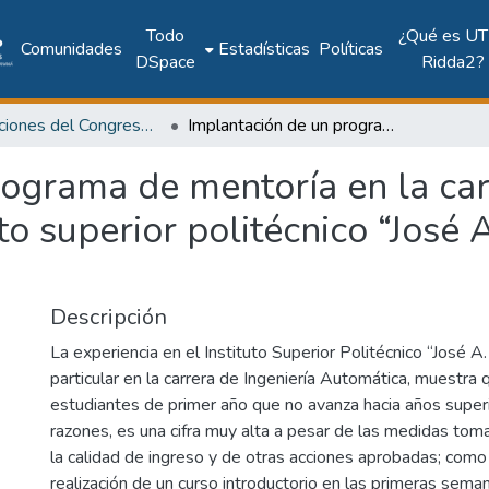
Todo
¿Qué es UT
Comunidades
Estadísticas
Políticas
DSpace
Ridda2?
Publicaciones del Congreso Internacional CLABES
Implantación de un programa de mentoría en la carrera de ingeniería automática del instituto superior politécnico “José Antonio Echeverría” de cuba.
ograma de mentoría en la car
to superior politécnico “José 
Descripción
La experiencia en el Instituto Superior Politécnico “José A.
particular en la carrera de Ingeniería Automática, muestra 
estudiantes de primer año que no avanza hacia años superi
razones, es una cifra muy alta a pesar de las medidas tom
la calidad de ingreso y de otras acciones aprobadas; como
realización de un curso introductorio en las primeras sema