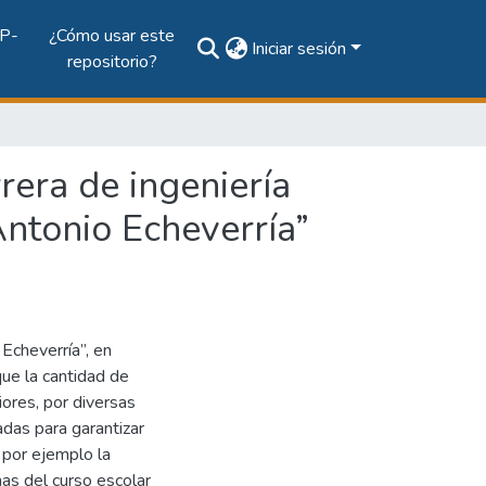
P-
¿Cómo usar este
Iniciar sesión
repositorio?
rera de ingeniería
Antonio Echeverría”
 Echeverría”, en
que la cantidad de
ores, por diversas
adas para garantizar
 por ejemplo la
nas del curso escolar