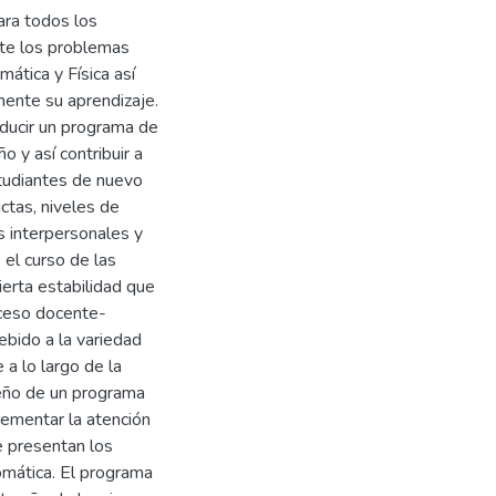
ara todos los
nte los problemas
ática y Física así
mente su aprendizaje.
ducir un programa de
o y así contribuir a
studiantes de nuevo
ctas, niveles de
s interpersonales y
 el curso de las
ierta estabilidad que
oceso docente-
ebido a la variedad
a lo largo de la
seño de un programa
rementar la atención
e presentan los
omática. El programa