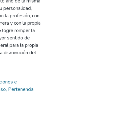
5to año de la misma
u personalidad,
 la profesión, con
era y con la propia
e logre romper la
yor sentido de
ral para la propia
na disminución del
uciones e
so, Pertenencia