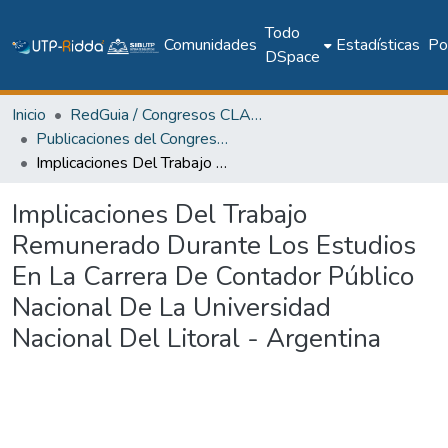
Todo
Comunidades
Estadísticas
Pol
DSpace
Inicio
RedGuia / Congresos CLABES
Publicaciones del Congreso Internacional CLABES
Implicaciones Del Trabajo Remunerado Durante Los Estudios En La Carrera De Contador Público Nacional De La Universidad Nacional Del Litoral - Argentina
Implicaciones Del Trabajo
Remunerado Durante Los Estudios
En La Carrera De Contador Público
Nacional De La Universidad
Nacional Del Litoral - Argentina