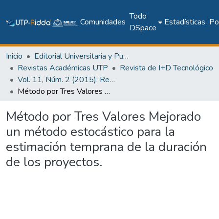
Todo
Comunidades
Estadísticas
Pol
DSpace
Inicio
Editorial Universitaria y Publicaciones Seriadas
Revistas Académicas UTP
Revista de I+D Tecnológico
Vol. 11, Núm. 2 (2015): Revista I+D Tecnológico
Método por Tres Valores Mejorado un método estocástico para la estimación temprana de la duración de los proyectos.
Método por Tres Valores Mejorado
un método estocástico para la
estimación temprana de la duración
de los proyectos.