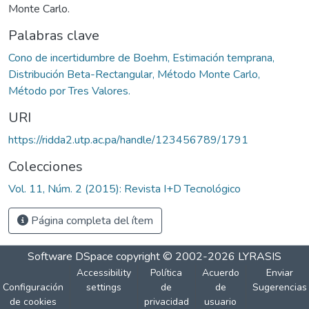
Monte Carlo.
Palabras clave
Cono de incertidumbre de Boehm, Estimación temprana,
Distribución Beta-Rectangular, Método Monte Carlo,
Método por Tres Valores.
URI
https://ridda2.utp.ac.pa/handle/123456789/1791
Colecciones
Vol. 11, Núm. 2 (2015): Revista I+D Tecnológico
Página completa del ítem
Software DSpace
copyright © 2002-2026
LYRASIS
Accessibility
Política
Acuerdo
Enviar
Configuración
settings
de
de
Sugerencias
de cookies
privacidad
usuario