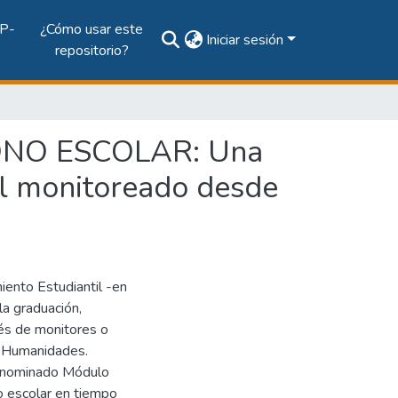
P-
¿Cómo usar este
Iniciar sesión
repositorio?
NO ESCOLAR: Una
til monitoreado desde
ento Estudiantil -en
la graduación,
vés de monitores o
y Humanidades.
denominado Módulo
o escolar en tiempo