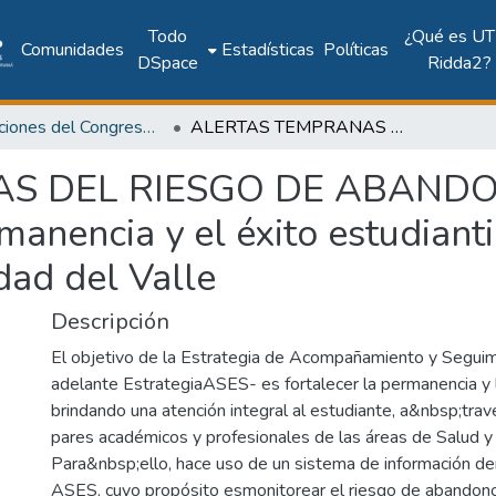
Todo
¿Qué es UT
Comunidades
Estadísticas
Políticas
DSpace
Ridda2?
Publicaciones del Congreso Internacional CLABES
ALERTAS TEMPRANAS DEL RIESGO DE ABANDONO ESCOLAR: Una estrategia para la permanencia y el éxito estudiantil monitoreado desde las TIC en la Universidad del Valle
S DEL RIESGO DE ABANDO
rmanencia y el éxito estudian
dad del Valle
Descripción
El objetivo de la Estrategia de Acompañamiento y Seguimi
adelante EstrategiaASES- es fortalecer la permanencia y 
brindando una atención integral al estudiante, a&nbsp;tra
pares académicos y profesionales de las áreas de Salud 
Para&nbsp;ello, hace uso de un sistema de información 
ASES, cuyo propósito esmonitorear el riesgo de abandon