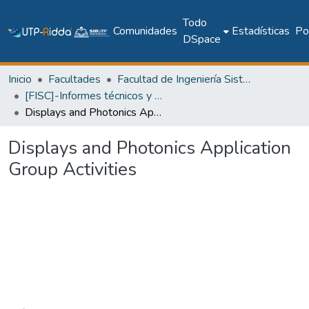
Todo
Comunidades
Estadísticas
Pol
DSpace
Inicio
Facultades
Facultad de Ingeniería Sistemas Computacionales
[FISC]-Informes técnicos y de investigación
Displays and Photonics Application Group Activities
Displays and Photonics Application
Group Activities
Cargando...