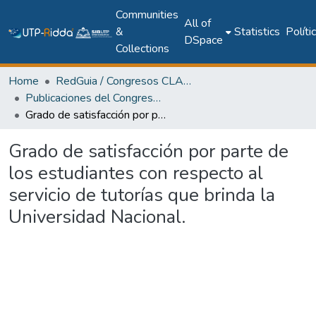
Communities
All of
&
Statistics
Políti
DSpace
Collections
Home
RedGuia / Congresos CLABES
Publicaciones del Congreso Internacional CLABES
Grado de satisfacción por parte de los estudiantes con respecto al servicio de tutorías que brinda la Universidad Nacional.
Grado de satisfacción por parte de
los estudiantes con respecto al
servicio de tutorías que brinda la
Universidad Nacional.