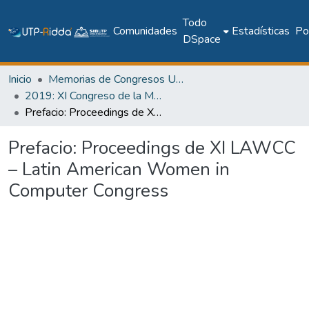
Todo
Comunidades
Estadísticas
Pol
DSpace
Inicio
Memorias de Congresos UTP
2019: XI Congreso de la Mujer Latinoamericana en la Computación - LAWCC 2019
Prefacio: Proceedings de XI LAWCC – Latin American Women in Computer Congress
Prefacio: Proceedings de XI LAWCC
– Latin American Women in
Computer Congress