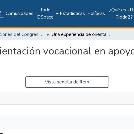
Todo
¿Qué es UT
Comunidades
Estadísticas
Políticas
DSpace
Ridda2?
Publicaciones del Congreso Internacional CLABES
Una experiencia de orientación vocacional en apoyo a la permanencia escolar
ientación vocacional en apoy
Vista sencilla de ítem