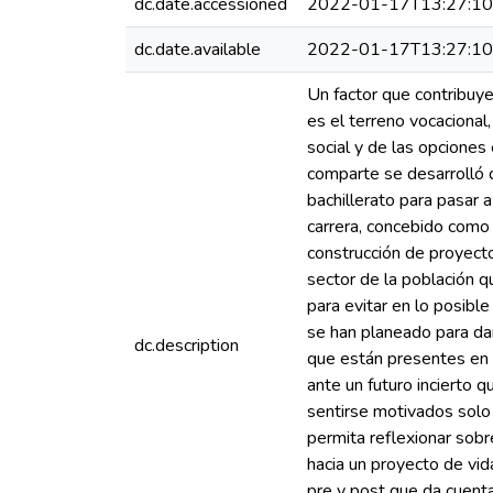
dc.date.accessioned
2022-01-17T13:27:1
dc.date.available
2022-01-17T13:27:1
Un factor que contribuye
es el terreno vocacional,
social y de las opciones
comparte se desarrolló 
bachillerato para pasar a
carrera, concebido como 
construcción de proyecto
sector de la población q
para evitar en lo posibl
se han planeado para dar
dc.description
que están presentes en l
ante un futuro incierto q
sentirse motivados solo
permita reflexionar sobr
hacia un proyecto de vida
pre y post que da cuenta