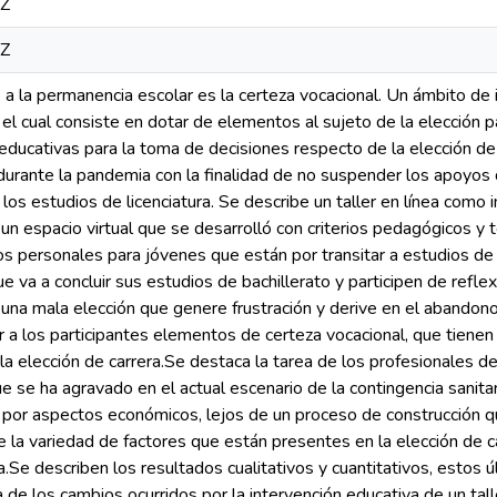
0Z
0Z
 a la permanencia escolar es la certeza vocacional. Un ámbito de 
 el cual consiste en dotar de elementos al sujeto de la elección pa
 educativas para la toma de decisiones respecto de la elección de
durante la pandemia con la finalidad de no suspender los apoyos 
 los estudios de licenciatura. Se describe un taller en línea como 
un espacio virtual que se desarrolló con criterios pedagógicos y te
s personales para jóvenes que están por transitar a estudios de l
ue va a concluir sus estudios de bachillerato y participen de refle
e una mala elección que genere frustración y derive en el abandon
 a los participantes elementos de certeza vocacional, que tienen
a elección de carrera.Se destaca la tarea de los profesionales de
ue se ha agravado en el actual escenario de la contingencia sanita
 por aspectos económicos, lejos de un proceso de construcción 
e la variedad de factores que están presentes en la elección de c
.Se describen los resultados cualitativos y cuantitativos, estos ú
 de los cambios ocurridos por la intervención educativa de un talle