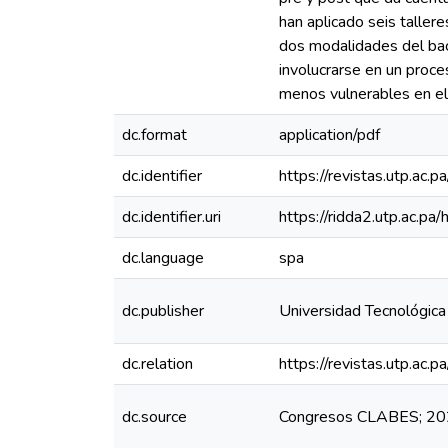
han aplicado seis taller
dos modalidades del bac
involucrarse en un proce
menos vulnerables en el 
dc.format
application/pdf
dc.identifier
https://revistas.utp.ac.
dc.identifier.uri
https://ridda2.utp.ac.
dc.language
spa
dc.publisher
Universidad Tecnológic
dc.relation
https://revistas.utp.ac.
dc.source
Congresos CLABES; 202