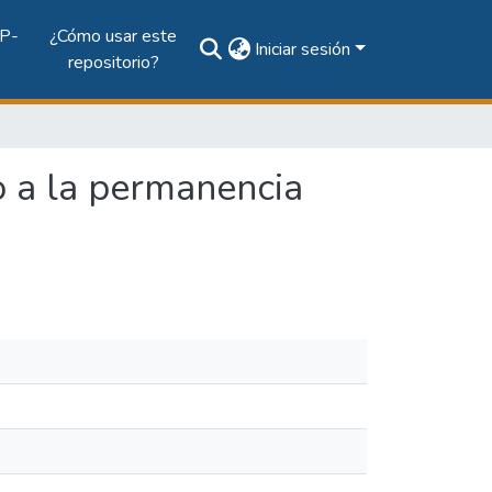
P-
¿Cómo usar este
Iniciar sesión
repositorio?
o a la permanencia