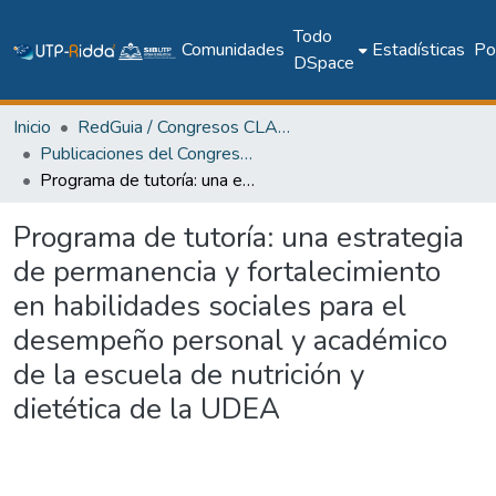
Todo
Comunidades
Estadísticas
Pol
DSpace
Inicio
RedGuia / Congresos CLABES
Publicaciones del Congreso Internacional CLABES
Programa de tutoría: una estrategia de permanencia y fortalecimiento en habilidades sociales para el desempeño personal y académico de la escuela de nutrición y dietética de la UDEA
Programa de tutoría: una estrategia
de permanencia y fortalecimiento
en habilidades sociales para el
desempeño personal y académico
de la escuela de nutrición y
dietética de la UDEA