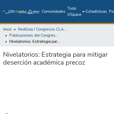
Todo
Comunidades
Estadísticas
Pol
DSpace
Inicio
RedGuia / Congresos CLABES
Publicaciones del Congreso Internacional CLABES
Nivelatorios: Estrategia para mitigar deserción académica precoz
Nivelatorios: Estrategia para mitigar
deserción académica precoz