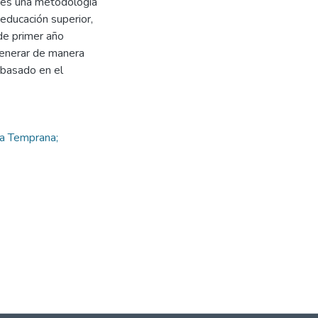
 es una metodología
educación superior,
de primer año
 generar de manera
 basado en el
ta Temprana;