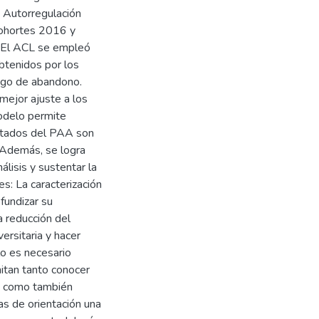
e Autorregulación
cohortes 2016 y
. El ACL se empleó
obtenidos por los
esgo de abandono.
mejor ajuste a los
modelo permite
sultados del PAA son
. Además, se logra
álisis y sustentar la
es: La caracterización
fundizar su
a reducción del
ersitaria y hacer
lo es necesario
itan tanto conocer
es como también
as de orientación una