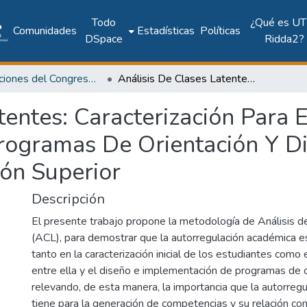
Todo
¿Qué es UT
Comunidades
Estadísticas
Políticas
DSpace
Ridda2?
Publicaciones del Congreso Internacional CLABES
Análisis De Clases Latentes: Caracterización Para El Diseño E Implementación De Programas De Orientación Y Disminución Del Abandono En Educación Superior
tentes: Caracterización Para 
ogramas De Orientación Y D
ón Superior
Descripción
El presente trabajo propone la metodología de Análisis d
(ACL), para demostrar que la autorregulación académica es
tanto en la caracterización inicial de los estudiantes como e
entre ella y el diseño e implementación de programas de o
relevando, de esta manera, la importancia que la autorreg
tiene para la generación de competencias y su relación con