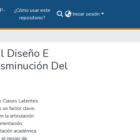
P-
¿Cómo usar este
Iniciar sesión
repositorio?
El Diseño E
isminución Del
e Clases Latentes
 un factor clave,
n la articulación
rientación;
ulación académica
 el riesgo de