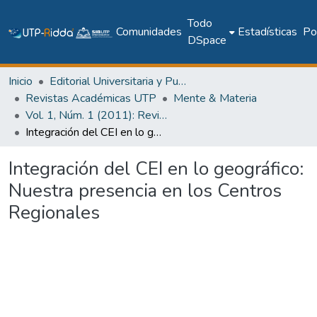
Todo
Comunidades
Estadísticas
Pol
DSpace
Inicio
Editorial Universitaria y Publicaciones Seriadas
Revistas Académicas UTP
Mente & Materia
Vol. 1, Núm. 1 (2011): Revista Mente & Materia
Integración del CEI en lo geográfico: Nuestra presencia en los Centros Regionales
Integración del CEI en lo geográfico:
Nuestra presencia en los Centros
Regionales