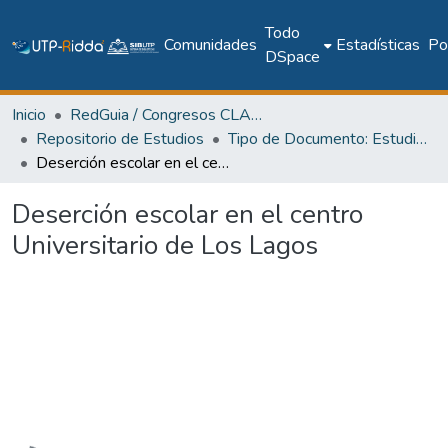
Todo
Comunidades
Estadísticas
Pol
DSpace
Inicio
RedGuia / Congresos CLABES
Repositorio de Estudios
Tipo de Documento: Estudio Aplicado
Deserción escolar en el centro Universitario de Los Lagos
Deserción escolar en el centro
Universitario de Los Lagos
Cargando...